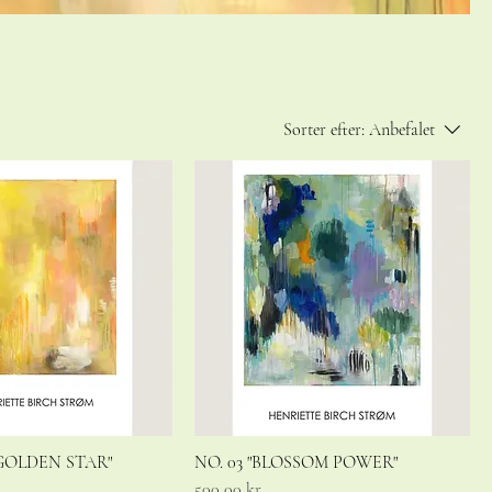
Sorter efter:
Anbefalet
 GOLDEN STAR"
NO. 03 "BLOSSOM POWER"
Pris
500,00 kr.