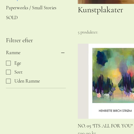
Kunstplakater
Paperworks / Small Stories
SOLD
5 produkter:
Filtrer efter
Ramme
Ege
Sort
Uden Ramme
NO. 05 "ITS ALL FOR YOU"
Pris
500,00 kr.