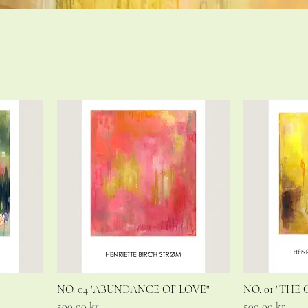
NO. 04 "ABUNDANCE OF LOVE"
NO. 01 "THE
Pris
Pris
500,00 kr.
500,00 kr.