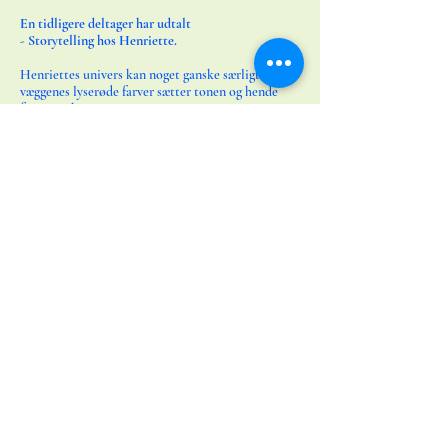
​​​​​​​En tidligere deltager har udtalt
- Storytelling hos Henriette.
Henriettes univers kan noget ganske særligt,
væggenes lyserøde farver sætter tonen og hende
farverige kunst inspirere.
“Jeg troede først, mit værk handlede om at
acceptere det at blive ældre.
Men under processen gik det op for mig, at det i
virkeligheden handlede om noget helt andet.
Mit gamle jeg var ved at gå i opløsning.
Gamle overbevisninger, roller og mønstre, som
ikke længere tjente mig.
Det, jeg først så som forfald, begyndte pludselig at
ligne fornyelse.
I dag elsker jeg det mærkelige væsen i maleriet —
det frække glimt i øjet giver mig håb.
Som om noget nyt er begyndt.
Det mest overraskende?
Jeg synes faktisk, jeg ser friskere ud, når jeg ser mig
selv i spejlet.”
Mine varmeste anbefalinger Helle