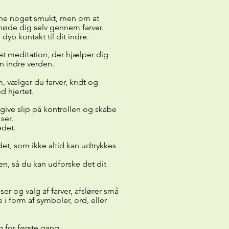
gne noget smukt, men om at
møde dig selv gennem farver.
dyb kontakt til dit indre.
t meditation, der hjælper dig
n indre verden.
, vælger du farver, kridt og
 hjertet.
give slip på kontrollen og skabe
ser.
edet.
det, som ikke altid kan udtrykkes
n, så du kan udforske det dit
r og valg af farver, afslører små
e i form af symboler, ord, eller
g for første gang.