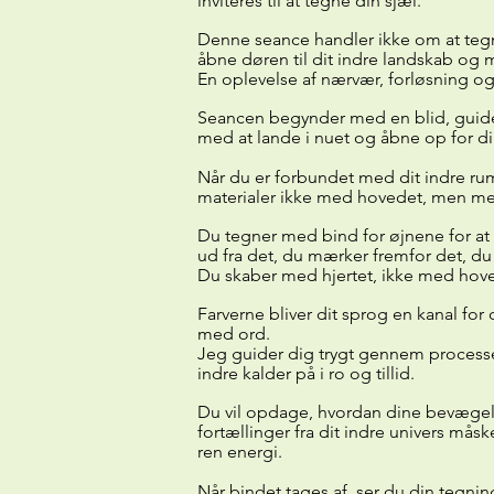
inviteres til at tegne din sjæl.
Denne seance handler ikke om at te
åbne døren til dit indre landskab og 
En oplevelse af nærvær, forløsning og 
Seancen begynder med en blid, guide
med at lande i nuet og åbne op for di
Når du er forbundet med dit indre rum
materialer ikke med hovedet, men med
Du tegner med bind for øjnene for at 
ud fra det, du mærker fremfor det, du 
Du skaber med hjertet, ikke med hov
Farverne bliver dit sprog en kanal for 
med ord.
Jeg guider dig trygt gennem processe
indre kalder på i ro og tillid.
Du vil opdage, hvordan dine bevægelse
fortællinger fra dit indre univers måsk
ren energi.
Når bindet tages af, ser du din tegnin