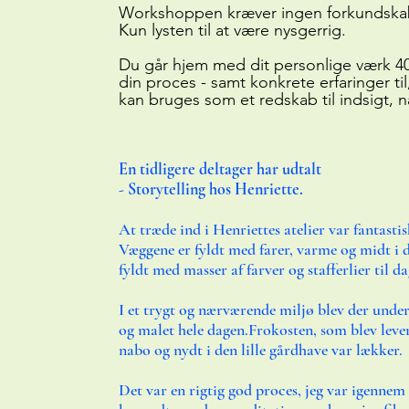
Workshoppen kræver ingen forkundska
Kun lysten til at være nysgerrig.
Du går hjem med dit personlige værk 
din proces - samt konkrete erfaringer til
kan bruges som et redskab til indsigt, 
​​​​​​​En tidligere deltager har udtalt
- Storytelling hos Henriette.
At træde ind i Henriettes atelier var fantastis
Væggene er fyldt med farer, varme og midt i d
fyldt med masser af farver og stafferlier til d
​I et trygt og nærværende miljø blev der undervi
og malet hele dagen.​Frokosten, som blev lever
nabo og nydt i den lille gårdhave var lækker.​
Det var en rigtig god proces, jeg var igennem 