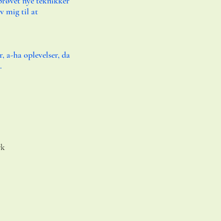
prøvet nye teknikker
 mig til at
, a-ha oplevelser, da
​
rk