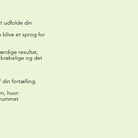
at udfolde din
m blive et sprog for
ærdige resultat,
 skrøbelige og det
 din fortælling.
um, hvor:
r rummet