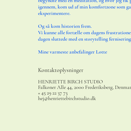
begyndte med en meditation, og hvor jeg fik 
igennem, kom ud af min komfortzone som gav
eksperimentere.
​Og så kom historien frem.
Vi kunne alle fortælle om dagens frustrationer
dagen sluttede med en storytelling fernisering.
Mine varmeste anbefalinger Lotte
Kontaktoplysninger
HENRIETTE BIRCH STUDIO
Falkoner Alle 44, 2000 Frederiksberg, Denma
+ 45 29 22 37 73
hej@henriettebirchstudio.dk