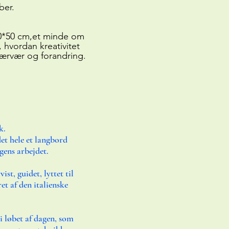
ber.
40*50 cm,et minde om
, hvordan kreativitet
nærvær og forandring.
k.
et hele et langbord
agens arbejdet.
st, guidet, lyttet til
et af den italienske
i løbet af dagen, som