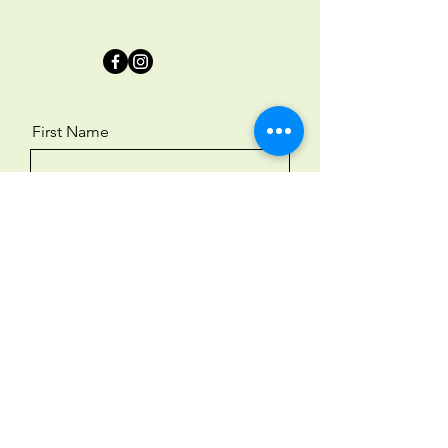
First Name
Last Name
Email
Message