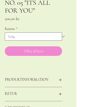
NO. 05 "ITS ALL
FOR YOU"
Pris
500,00 kr.
Ramme
*
Tilføj til kurv
PRODUKTINFORMATION
50X70 cm
RETUR
Udvalgte værker trykt på luksus
kvalitetspapir
Jeg ønsker, at du skal være glad for dit køb
Farve - Mat hvid