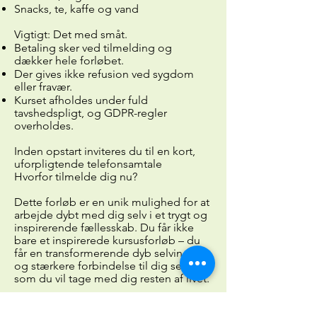
Snacks, te, kaffe og vand
Vigtigt: Det med småt.
Betaling sker ved tilmelding og
dækker hele forløbet.
Der gives ikke refusion ved sygdom
eller fravær.
Kurset afholdes under fuld
tavshedspligt, og GDPR-regler
overholdes.
Inden opstart inviteres du til en kort,
uforpligtende telefonsamtale
Hvorfor tilmelde dig nu?
Dette forløb er en unik mulighed for at
arbejde dybt med dig selv i et trygt og
inspirerende fællesskab. Du får ikke
bare et inspirerede kursusforløb – du
får en transformerende dyb selvindsigt
og stærkere forbindelse til dig selv,
som du vil tage med dig resten af livet.
Er du klar til at tage det første skridt
mod dit ægte jeg?