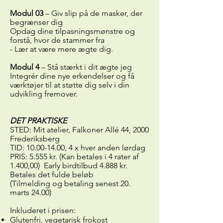
Modul 03
– Giv slip på de masker, der
begrænser dig
Opdag dine tilpasningsmønstre og
forstå, hvor de stammer fra
- Lær at være mere ægte dig.
Modul 4
– Stå stærkt i dit ægte jeg
Integrér dine nye erkendelser og få
værktøjer til at støtte dig selv i din
udvikling fremover.
DET PRAKTISKE
​STED: Mit atelier, Falkoner Allé 44, 2000
Frederiksberg
TID: 10.00-14.00, 4 x hver anden lørdag
PRIS: 5.555 kr. (Kan betales i 4 rater af
1.400,00) Early birdtilbud 4.888 kr.
Betales det fulde beløb
(Tilmelding og betaling senest 20.
marts 24.00)
Inkluderet i prisen:
Glutenfri, vegetarisk frokost