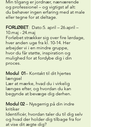
Min tilgang er jordnær, nærværende
og professionel – og vigtigst af alt:
du behøver ingen erfaring med at male
eller tegne for at deltage.
FORLØBET
: Dato:5. april – 26.april –
10.maj - 24.maj
Forløbet strækker sig over fire lørdage,
hver anden uge fra kl. 10-14. Her
arbejder vi i en mindre gruppe,
hvor du får støtte, inspiration og
mulighed for at fordybe dig i din
proces.
Modul 01
– Kontakt til dit hjertes
længsel
Lær at mærke, hvad du i virkelig
længes efter, og hvordan du kan
begynde at bevæge dig derhen.
Modul 02
– Nysgerrig på din indre
kritiker
Identificér, hvordan taler du til dig selv
og hvad der holder dig tilbage fra for
at vise dit ægte dig?