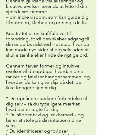
Gennem guidede visualiseringer og
kreative øvelser lærer du at lytte til din
sjæls klare stemme
– din indre visdom, som kan guide dig
til større ro, klarhed og retning i dit liv.
Kreativitet er en kraftfuld vej til
forandring, fordi den skaber adgang til
din underbevidsthed – et sted, hvor du
kan møde nye sider af dig selv uden at
skulle tænke eller finde de rigtige ord.
Gennem farver, former og intuitive
øvelser vil du opdage, hvordan dine
tanker og følelser hænger sammen, ​og
hvordan du kan give slip på det, der
ikke længere tjener dig
* Du opnår en stærkere forbindelse til
dig selv – så du tydeligere mærker,
hvad der er ægte for dig.
* Du slipper tvivl og usikkerhed – og
lærer at stole på din intuition i dine
valg.
* Du identificerer og forløser