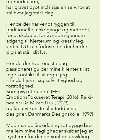
og meditation,
har gravet dybt ind i sjælen selv, for at
stå hvor jeg står i dag.
Hende der har vendt ryggen til
traditionelle tankegange og metoder,
for at skabe et forløb, som gennem
adgang til hjerterum og kreativ leg,
ved at DU kan forløse det der hindre
dig i at stå i dit lys.
Hende der hver eneste dag
passioneret guider mine klienter til at
tage kontakt til sit ægte jeg
– finde hjem i sig selv i tryghed og
fortrolighed.
Som psykoterapeut (EFT –
EmotionsFokuseret Terapi, 2016), Reiki-
healer (Dr. Mikao Usui, 2023)
og kreativ kunstmaler (uddannet
designer, Danmarks Designskole, 1999)
Med mange års erfaring i at bygge bro
mellem mine fagligheder skaber jeg et
trygt rum for din personlige udvikling.