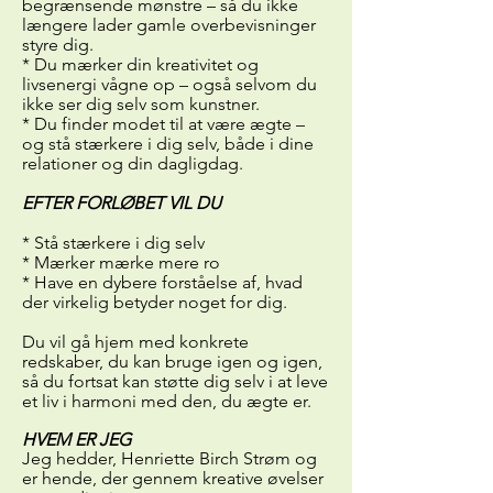
begrænsende mønstre – så du ikke
længere lader gamle overbevisninger
styre dig.
* Du mærker din kreativitet og
livsenergi vågne op – også selvom du
ikke ser dig selv som kunstner.
* Du finder modet til at være ægte –
og stå stærkere i dig selv, både i dine
relationer og din dagligdag.
EFTER FORLØBET VIL DU
* Stå stærkere i dig selv
* Mærker mærke mere ro
* Have en dybere forståelse af, hvad
der virkelig betyder noget for dig.
Du vil gå hjem med konkrete
redskaber, du kan bruge igen og igen,
så du fortsat kan støtte dig selv i at leve
et liv i harmoni med den, du ægte er.
HVEM ER JEG
Jeg hedder, Henriette Birch Strøm og
er hende, der gennem kreative øvelser