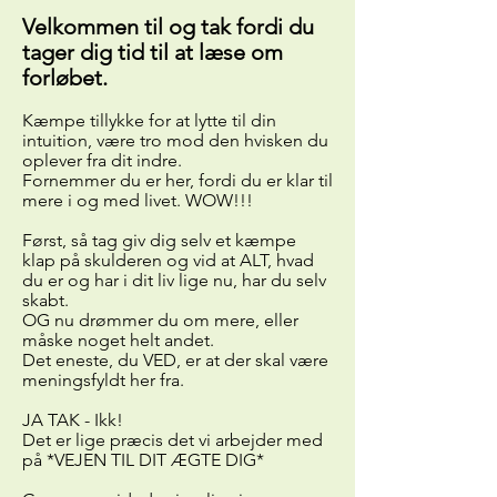
Velkommen til og tak fordi du
tager dig tid til at læse om
forløbet.​​
Kæmpe tillykke for at lytte til din
intuition, være tro mod den hvisken du
oplever fra dit indre.
Fornemmer du er her, fordi du er klar til
mere i og med livet. WOW!!!
Først, så tag giv dig selv et kæmpe
klap på skulderen og vid at ALT, hvad
du er og har i dit liv lige nu, har du selv
skabt.
OG nu drømmer du om mere, eller
måske noget helt andet.
Det eneste, du VED, er at der skal være
meningsfyldt her fra.
JA TAK - Ikk!
Det er lige præcis det vi arbejder med
på *VEJEN TIL DIT ÆGTE DIG*​