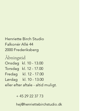
returnere din vare inden for 5 dage efter
Værkerne leveres uden ramme.
modtagelse – uanset om den er købt som
Ønskes værket indrammet, kan det
gave eller til dig selv. Vær dog opmærksom
tilkøbes.
på, at specialfremstillede eller personlige
Jeg står gerne for montering inden levering.
bestillinger er helt unikke og derfor ikke
kan returneres.
Henriette Birch Studio
Falkonér Allé 44
2000 Frederiksberg
Åbningstid
Onsdag kl. 10 - 13.00
Torsdag kl. 12 - 17.00
Fredag kl. 12 - 17.00
Lørdag kl. 10 - 13.00
eller efter aftale - altid muligt.
+ 45 29 22 37 73
hej@henriettebirchstudio.dk