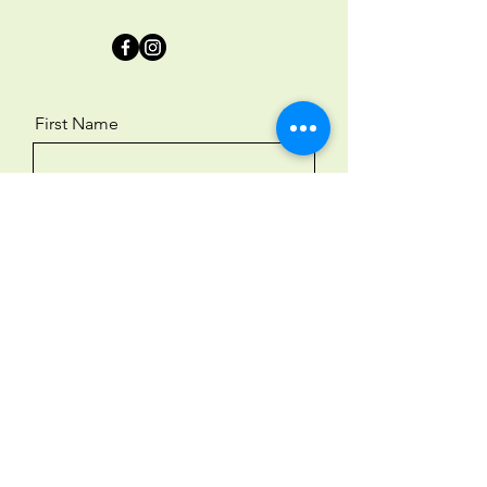
First Name
Last Name
Email
Message